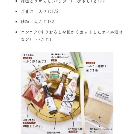
韓国とうがらし(パウダー) 小さじ1と1/2
ごま油 大さじ1/2
砂糖 大さじ1/2
ニンニク(すりおろしや細かくカットしたオイル漬け
など) 小さじ1