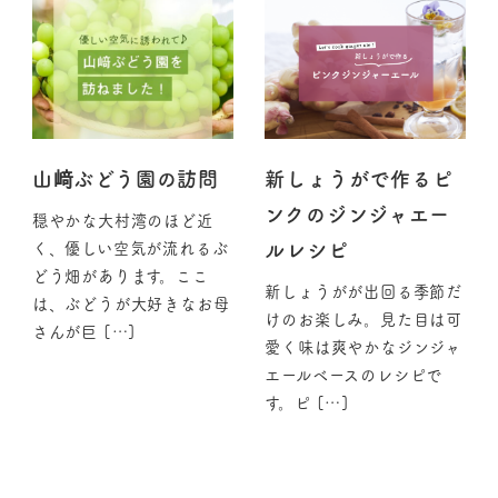
山﨑ぶどう園の訪問
新しょうがで作るピ
ンクのジンジャエー
穏やかな大村湾のほど近
ルレシピ
く、優しい空気が流れるぶ
どう畑があります。ここ
新しょうがが出回る季節だ
は、ぶどうが大好きなお母
けのお楽しみ。見た目は可
さんが巨 […]
愛く味は爽やかなジンジャ
エールベースのレシピで
す。ピ […]