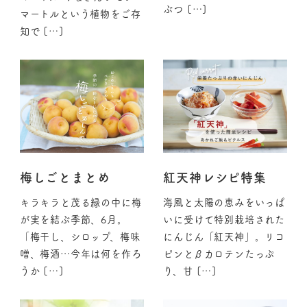
ぶつ […]
マートルという植物をご存
知で […]
梅しごとまとめ
紅天神レシピ特集
キラキラと茂る緑の中に梅
海風と太陽の恵みをいっぱ
が実を結ぶ季節、6月。
いに受けて特別栽培された
「梅干し、シロップ、梅味
にんじん「紅天神」。リコ
噌、梅酒…今年は何を作ろ
ピンとβカロテンたっぷ
うか […]
り、甘 […]