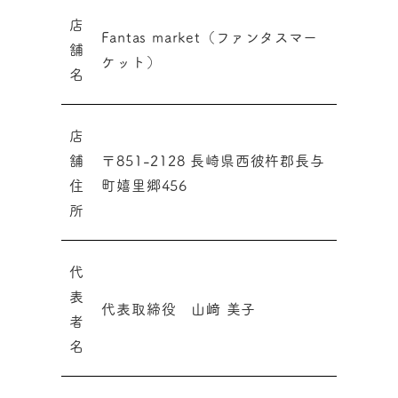
店
Fantas market（ファンタスマー
舗
ケット）
名
店
舗
〒851-2128 長崎県西彼杵郡長与
住
町嬉里郷456
所
代
表
代表取締役 山﨑 美子
者
名