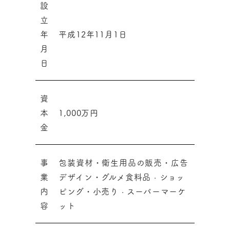
設
立
年
平成12年11月1日
月
日
資
本
1,000万円
金
事
包装資材・衛生用品の販売・広告
業
デザイン・グルメ食料品 · ショッ
内
ピング・小売り · スーパーマーケ
容
ット