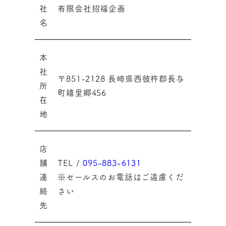
社
有限会社招福企画
名
本
社
〒851-2128 長崎県西彼杵郡長与
所
町嬉里郷456
在
地
店
舗
TEL /
095-883-6131
連
※セールスのお電話はご遠慮くだ
絡
さい
先