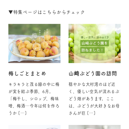
▼
特集ページはこちらからチェック
梅しごとまとめ
山﨑ぶどう園の訪問
キラキラと茂る緑の中に梅
穏やかな大村湾のほど近
が実を結ぶ季節、6月。
く、優しい空気が流れるぶ
「梅干し、シロップ、梅味
どう畑があります。ここ
噌、梅酒…今年は何を作ろ
は、ぶどうが大好きなお母
うか […]
さんが巨 […]