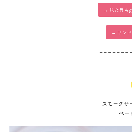
見た目もg
サンド
– – – – – – – 
スモークサ
ベー