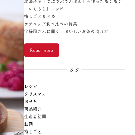
北海道産「つぶつぶでんぷん」を使ったモチモチ
「いももち」レシピ
梅しごとまとめ
ケチャップ食べ比べの特集
宝緑園さんに聞く おいしいお茶の淹れ方
Read more
タグ
レシピ
クリスマス
おせち
商品紹介
生産者訪問
動画
梅しごと