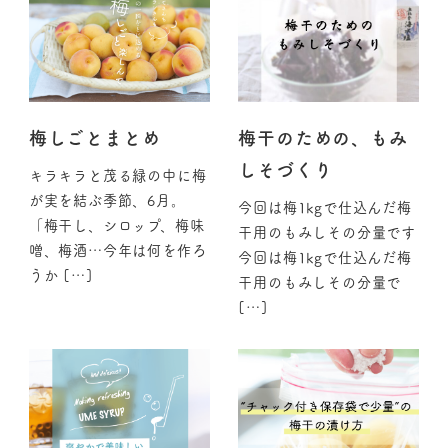
梅しごとまとめ
梅干のための、もみ
しそづくり
キラキラと茂る緑の中に梅
が実を結ぶ季節、6月。
今回は梅1kgで仕込んだ梅
「梅干し、シロップ、梅味
干用のもみしその分量です
噌、梅酒…今年は何を作ろ
今回は梅1kgで仕込んだ梅
うか […]
干用のもみしその分量で
[…]