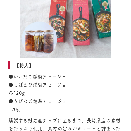
【将大】
●いいだこ燻製アヒージョ
●しばえび燻製アヒージョ
各120g
●きびなご燻製アヒージョ
120g
燻製する対馬産チップに至るまで、長崎県産の素材
をたっぷり使用。素材の旨みがギューッと詰まった