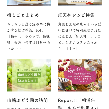
梅しごとまとめ
紅天神レシピ特集
キラキラと茂る緑の中に梅
海風と太陽の恵みをいっぱ
が実を結ぶ季節、6月。
いに受けて特別栽培された
「梅干し、シロップ、梅味
にんじん「紅天神」。リコ
噌、梅酒…今年は何を作ろ
ピンとβカロテンたっぷ
うか […]
り、甘 […]
山﨑ぶどう園の訪問
Report!!「相浦缶
詰」さんで出張スパ