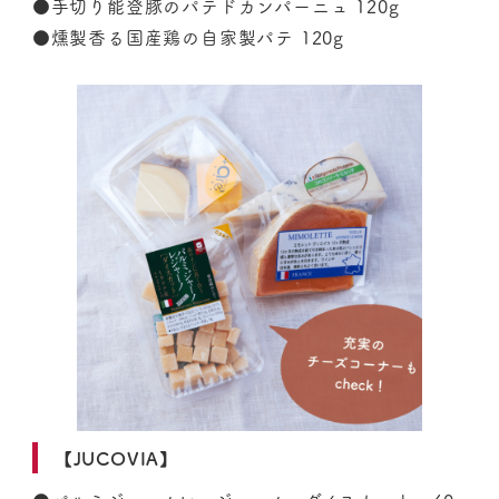
●手切り能登豚のパテドカンパーニュ 120g
●燻製香る国産鶏の自家製パテ 120g
【JUCOVIA】