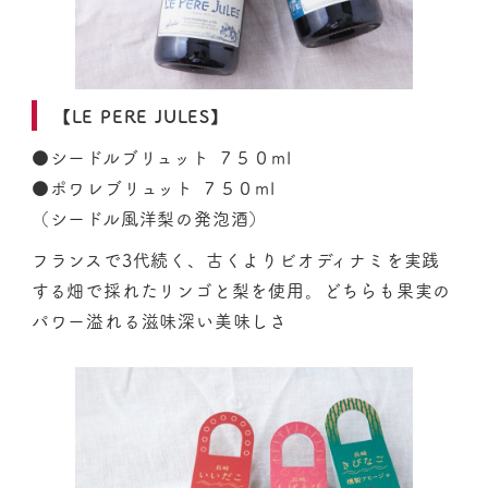
【LE PERE JULES】
●シードルブリュット ７５０ml
●ポワレブリュット ７５０ml
（シードル風洋梨の発泡酒）
フランスで3代続く、古くよりビオディナミを実践
する畑で採れたリンゴと梨を使用。どちらも果実の
パワー溢れる滋味深い美味しさ