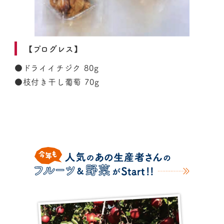
【プログレス】
●ドライイチジク 80g
●枝付き干し葡萄 70g