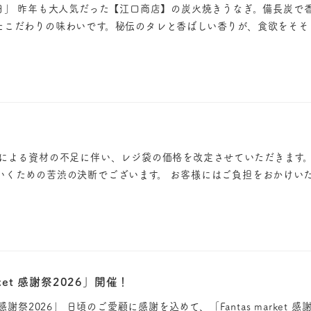
の日」 昨年も大人気だった【江口商店】の炭火焼きうなぎ。備長炭で
たこだわりの味わいです。秘伝のタレと香ばしい香りが、食欲をそそり
勢による資材の不足に伴い、レジ袋の価格を改定させていただきます。
いくための苦渋の決断でございます。 お客様にはご負担をおかけい
rket 感謝祭2026」開催！
et 感謝祭2026」 日頃のご愛顧に感謝を込めて、「Fantas market 感