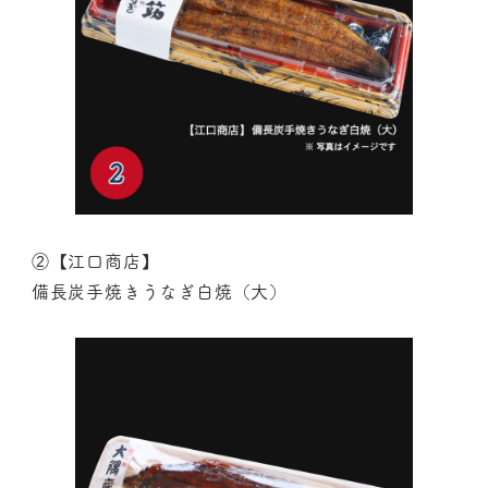
②【江口商店】
備長炭手焼きうなぎ白焼（大）