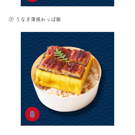
⑦ うなぎ蒲焼わっぱ飯