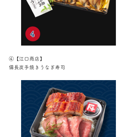
④【江口商店】
備長炭手焼きうなぎ寿司