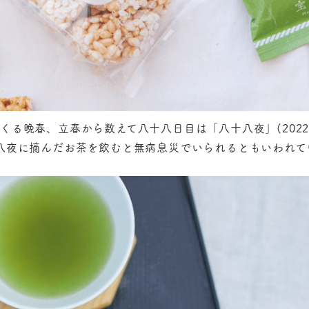
る晩春、立春から数えて八十八日目は「八十八夜」(2022
八夜に摘んだお茶を飲むと無病息災でいられるともいわれて