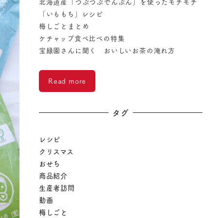
北海道産「つぶつぶでんぷん」を使ったモチモチ
「いももち」レシピ
梅しごとまとめ
ケチャップ食べ比べの特集
宝緑園さんに聞く おいしいお茶の淹れ方
Read more
タグ
レシピ
クリスマス
おせち
商品紹介
生産者訪問
動画
梅しごと