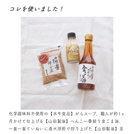
コレを使いました！
化学調味料不使用の【水牛食品】がらスープ、職人が約1ヶ
月かけて仕上げる【山田製油】へんこ一番絞り金ごま油、
一釜一釜ていねいに直火焙煎で炒り上げた【山田製油】京