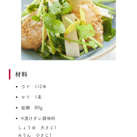
材料
ウド 1/2本
セリ 1束
桜鯛 80g
A漬けダレ調味料
しょうゆ 大さじ1
みりん 小さじ1