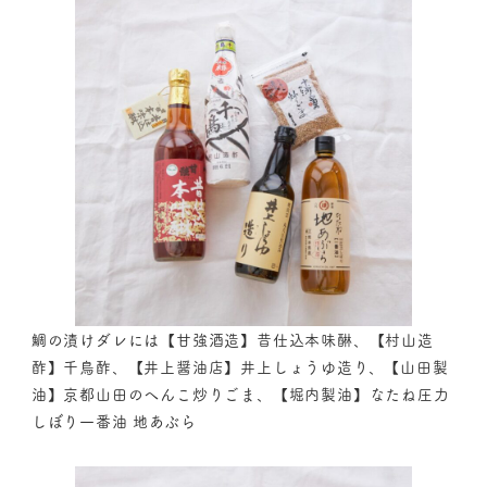
鯛の漬けダレには【甘強酒造】昔仕込本味醂、【村山造
酢】千鳥酢、【井上醤油店】井上しょうゆ造り、【山田製
油】京都山田のへんこ炒りごま、【堀内製油】なたね圧力
しぼり一番油 地あぶら