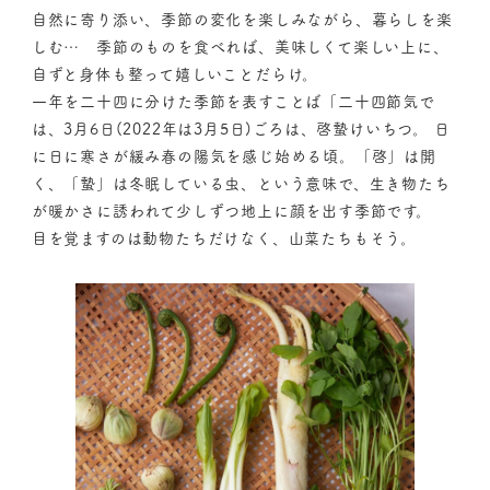
自然に寄り添い、季節の変化を楽しみながら、暮らしを楽
しむ… 季節のものを食べれば、美味しくて楽しい上に、
自ずと身体も整って嬉しいことだらけ。
一年を二十四に分けた季節を表すことば「二十四節気で
は、3月6日(2022年は3月5日)ごろは、啓蟄けいちつ。 日
に日に寒さが緩み春の陽気を感じ始める頃。「啓」は開
く、「蟄」は冬眠している虫、という意味で、生き物たち
が暖かさに誘われて少しずつ地上に顔を出す季節です。
目を覚ますのは動物たちだけなく、山菜たちもそう。