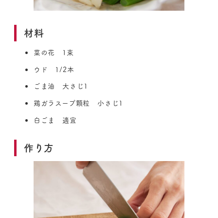
材料
菜の花 1束
ウド 1/2本
ごま油 大さじ1
鶏ガラスープ顆粒 小さじ1
白ごま 適宜
作り方