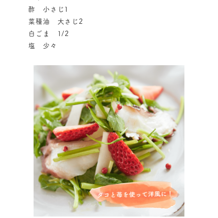
酢 小さじ1
菜種油 大さじ2
白ごま 1/2
塩 少々