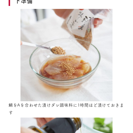
下準備
鯛をAを合わせた漬けダレ調味料に1時間ほど漬けておきま
す